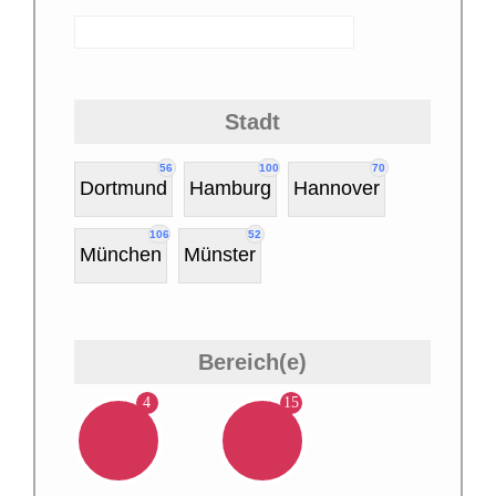
Stadt
56
100
70
Dortmund
Hamburg
Hannover
106
52
München
Münster
Bereich(e)
4
15