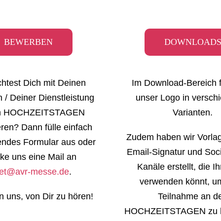
BEWERBEN
DOWNLOAD
htest Dich mit Deinen
Im Download-Bereich f
 / Deiner Dienstleistung
unser Logo in versch
en HOCHZEITSTAGEN
Varianten.
eren? Dann fülle einfach
Zudem haben wir Vorlag
ndes Formular aus oder
Email-Signatur und Soc
ke uns eine Mail an
Kanäle erstellt, die I
iet@avr-messe.de
.
verwenden könnt, u
n uns, von Dir zu hören!
Teilnahme an d
HOCHZEITSTAGEN zu b