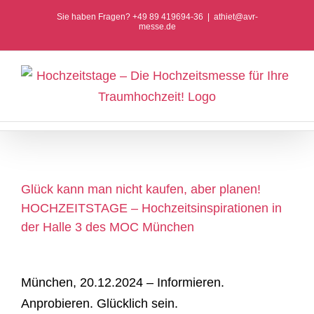
Zum
Sie haben Fragen? +49 89 419694-36
|
athiet@avr-
messe.de
Inhalt
springen
Glück kann man nicht kaufen, aber planen!
HOCHZEITSTAGE – Hochzeitsinspirationen in
der Halle 3 des MOC München
München, 20.12.2024 – Informieren.
Anprobieren. Glücklich sein.