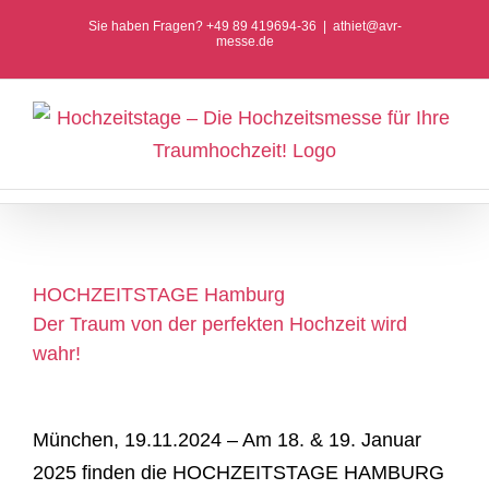
Zum
Sie haben Fragen? +49 89 419694-36
|
athiet@avr-
messe.de
Inhalt
springen
HOCHZEITSTAGE Hamburg
Der Traum von der perfekten Hochzeit wird
wahr!
München, 19.11.2024 – Am 18. & 19. Januar
2025 finden die HOCHZEITSTAGE HAMBURG