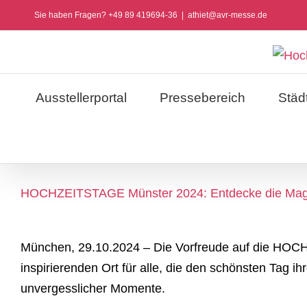
Zum
Sie haben Fragen? +49 89 419694-36
|
athiet@avr-messe.de
Inhalt
springen
Ausstellerportal
Pressebereich
Städ
HOCHZEITSTAGE Münster 2024: Entdecke die Magi
München, 29.10.2024 – Die Vorfreude auf die HOCH
inspirierenden Ort für alle, die den schönsten Tag i
unvergesslicher Momente.