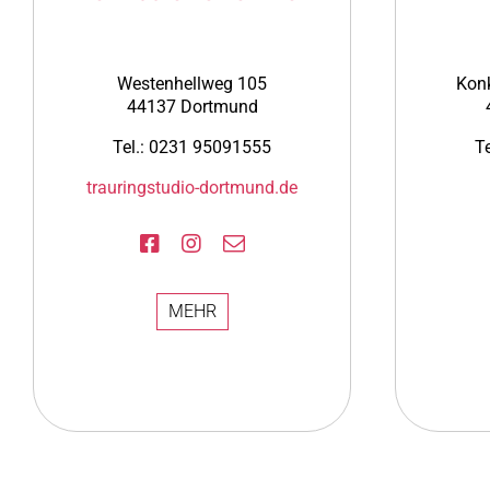
Westenhellweg 105
Kon
44137 Dortmund
Tel.: 0231 95091555
T
trauringstudio-dortmund.de
MEHR