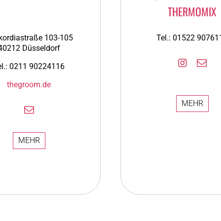
THERMOMIX
kordiastraße 103-105
Tel.: 01522 90761
40212 Düsseldorf
el.: 0211 90224116
thegroom.de
MEHR
MEHR