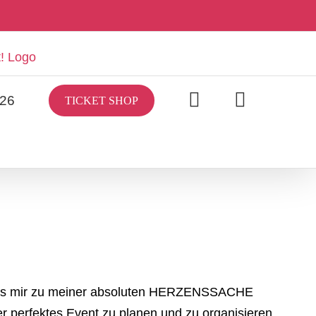
/26
TICKET SHOP
e es mir zu meiner absoluten HERZENSSACHE
r perfektes Event zu planen und zu organisieren